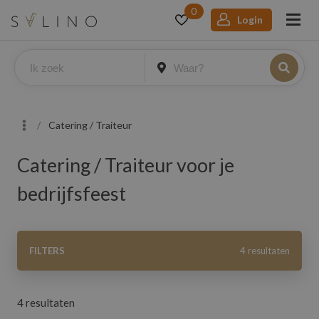
0
Login
Catering / Traiteur
Catering / Traiteur voor je
bedrijfsfeest
Filters
FILTERS
4 resultaten
In
4 resultaten
Nederland