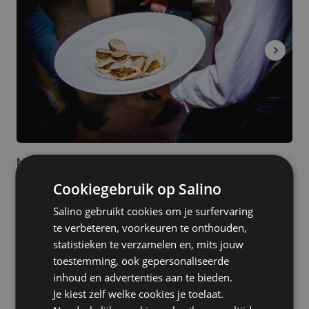
Trouwfeest
Extra's
Desserten / Patisserie
€€€€ - Zeer exclusief
Vergadering
Plantaardig
Bedrijfsuitje
Afhaal mogelijk
Aziatisch
Top
Verjaardagsfeest
Bediening mogelijk
Performers
Frans
Familiefeest
Styling / Tafeldecoratie
Raclette
Baby- of Kraamfeest
Top Performers 2025
Gezond
Communiefeest
Vis / Schaaldieren
Alle
Bedrijfsfeest
Mexicaans
filters
Personeelsfeest
Marrokaans
wissen
Manic Organic
Seminar / Congress
Latijns-Amerikaans
s-Gravenhage
Productpresentatie
Cookiegebruik op Salino
Huwelijksjubileum
Salino gebruikt cookies om je surfervaring
te verbeteren, voorkeuren te onthouden,
statistieken te verzamelen en, mits jouw
toestemming, ook gepersonaliseerde
inhoud en advertenties aan te bieden.
Je kiest zelf welke cookies je toelaat.