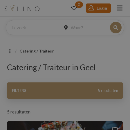
0
Login
Catering / Traiteur
Catering / Traiteur in Geel
Filters
FILTERS
5 resultaten
5 resultaten
Aantal
Binnen
Heel Nederland
km