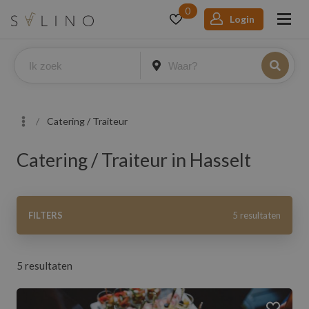
0
Login
Catering / Traiteur
Catering / Traiteur in Hasselt
Filters
FILTERS
5 resultaten
5 resultaten
Aantal
Binnen
Heel Nederland
km