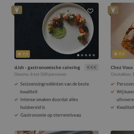
9,8
9,8
d.ish - gastronomische catering
Chez Vous 
Deurne, 6 tot 500 personen
Oostakker, 
Seizoensingrediënten van de beste
Persoonl
kwaliteit
Wij kunn
Intense smaken doordat alles
uitvoere
huisbereid is
Kwalitei
Gastronomie op sterrenniveau