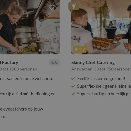
5
6
7
8
9
7
8
9
10
11
12
To
Toon
96
resultaten
To
Toon meer
Toon meer
12
13
14
15
16
14
15
16
17
18
19
19
20
21
22
23
21
22
23
24
25
26
26
27
28
29
30
28
29
30
9,9
 Factory
Skinny Chef Catering
6
resultaten
20 tot 1500 personen
Antwerpen, 30 tot 750 persone
feest samen in onze webshop.
Eerlijk, lekker en gezond!
Superflexibel: geen kleine le
htrij: altijd mét bediening en
Superschattig en heerlijk pe
e eyecatchers op jouw
ent.