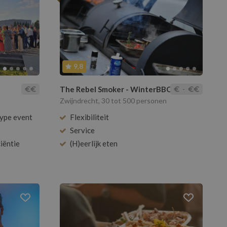
9,8
The Rebel Smoker - WinterBBQ
-
Zwijndrecht, 30 tot 500 personen
type event
Flexibiliteit
Service
ciëntie
(H)eerlijk eten