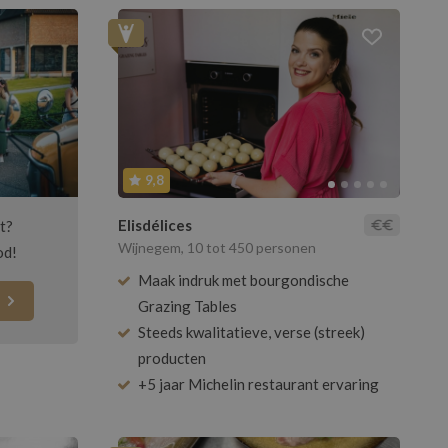
9,8
Elisdélices
t?
Wijnegem, 10 tot 450 personen
od!
Maak indruk met bourgondische
S
Grazing Tables
Steeds kwalitatieve, verse (streek)
producten
+5 jaar Michelin restaurant ervaring