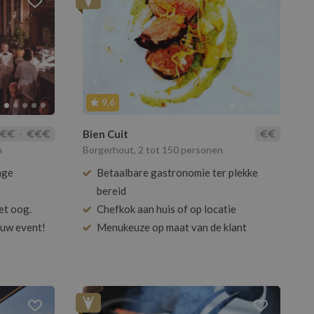
9,6
-
Bien Cuit
n
Borgerhout, 2 tot 150 personen
nge
Betaalbare gastronomie ter plekke
bereid
et oog.
Chefkok aan huis of op locatie
ouw event!
Menukeuze op maat van de klant