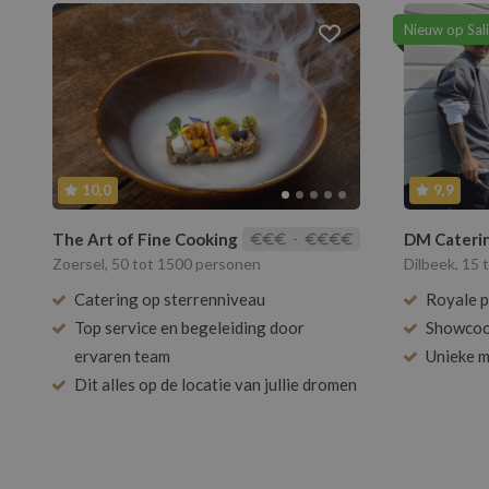
Nieuw op Sal
10,0
9,9
The Art of Fine Cooking
-
DM Cateri
Zoersel, 50 tot 1500 personen
Dilbeek, 15 
Catering op sterrenniveau
Royale p
Top service en begeleiding door
Showcoo
ervaren team
Unieke m
Dit alles op de locatie van jullie dromen