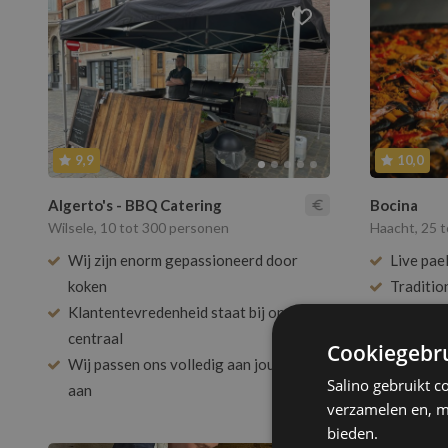
9,9
10,0
Algerto's - BBQ Catering
Bocina
Wilsele, 10 tot 300 personen
Haacht, 25 
Wij zijn enorm gepassioneerd door
Live pae
koken
Traditio
Klantentevredenheid staat bij ons
ingredië
centraal
Persoonl
Cookiegebru
Wij passen ons volledig aan jouw event
Salino gebruikt c
aan
verzamelen en, m
bieden.