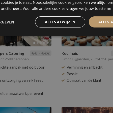
ke cookies je toelaat. Noodzakelijke cookies gebruiken we altijd, o
 functioneert. Voor alle andere cookies vragen we jouw toestemm
ERGEVEN
ALLES AFWIJZEN
ALLES 
pers Catering
-
Kuulinair.
tot 2500 personen
Groot-Bijgaarden, 25 tot 250 p
ichte aanpak met oog voor
Verfijning en ambacht
Passie
e ontzorging van elk feest
Op maat van de klant
iteit en maatwerk per event