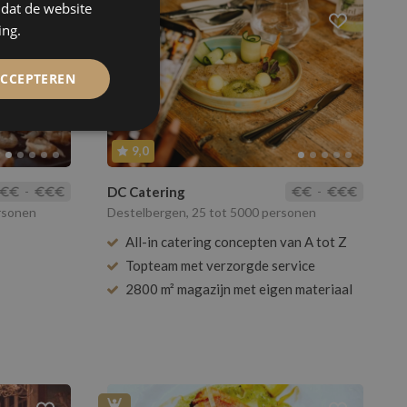
mdat de website
ing.
ACCEPTEREN
9,0
-
DC Catering
-
ersonen
Destelbergen, 25 tot 5000 personen
All-in catering concepten van A tot Z
Topteam met verzorgde service
2800 m² magazijn met eigen materiaal