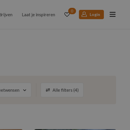
0
drijven
Laat je inspireren
Login
eetwensen
Alle filters (4)
uis
egetarisch
Wereldkeuken
Vegan
Volgende maand
s
alal
Midden-Oosten
Lactosevrij
zon
nch
lutenvrij
Italiaans
6
ring
Desserten / Patisserie