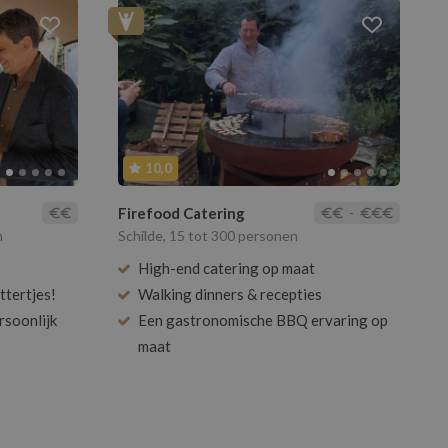
13
on
96
resultaten
on
96
resultaten
20
27
10,0
Firefood Catering
-
n
Schilde, 15 tot 300 personen
High-end catering op maat
ttertjes!
Walking dinners & recepties
rsoonlijk
Een gastronomische BBQ ervaring op
maat