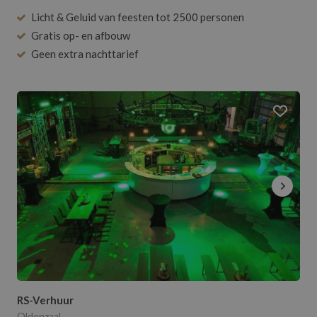
Baby- of Kraamfeest
Toiletwagens
Licht & Geluid van feesten tot 2500 personen
Communiefeest
24
25
26
27
28
29
30
Ballonnen
Gratis op- en afbouw
Bedrijfsfeest
31
Bloemen en planten
Geen extra nachttarief
Personeelsfeest
Audio gastenboek
Seminar / Congress
Productpresentatie
Huwelijksjubileum
RS-Verhuur
Oldenzaal