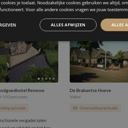
ke cookies je toelaat. Noodzakelijke cookies gebruiken we altijd, o
hting op locatie
Overnachting op locatie
 functioneert. Voor alle andere cookies vragen we jouw toestemm
ERGEVEN
ALLES AFWIJZEN
ALLES 
andgoedhotel Renesse
De Brabantse Hoeve
t 150 personen
Volkel
hting op locatie
Overnachting op locatie
unctionele vergaderzalen
 rust en uitzicht op het bos