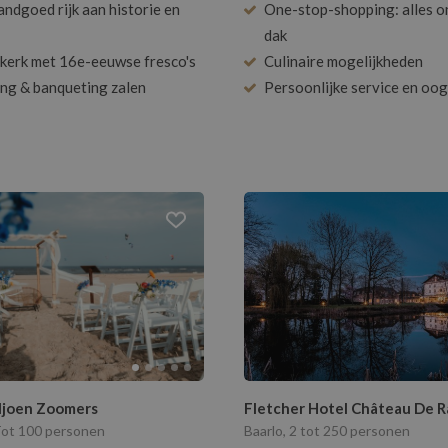
andgoed rijk aan historie en
One-stop-shopping: alles o
dak
kerk met 16e-eeuwse fresco's
Culinaire mogelijkheden
ng & banqueting zalen
Persoonlijke service en oog
ljoen Zoomers
Fletcher Hotel Château De R
Tot 100 personen
Baarlo, 2 tot 250 personen