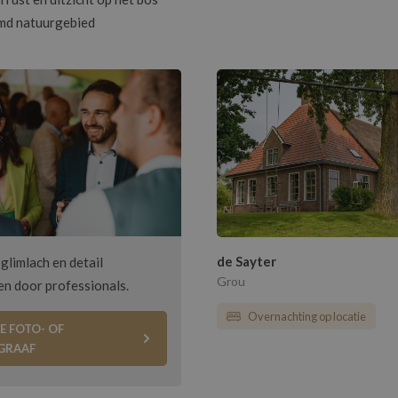
md natuurgebied
de Sayter
 glimlach en detail
Grou
en door professionals.
Overnachting op locatie
E FOTO- OF
GRAAF