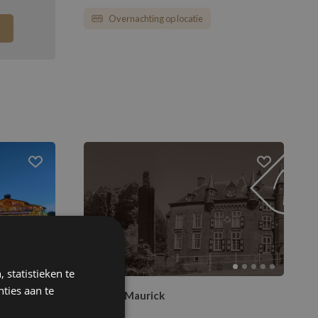
Overnachting op locatie
 statistieken te
ties aan te
Kasteel Maurick
Vught