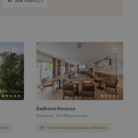
Alle filters (7)
g
adering
Afkoop mogelijk
Volgende maand
aardagsfeest
Foodtruck mogelijk
zat
zon
gelijk
- of Kraamfeest
5
6
ijfsfeest
12
13
19
20
26
27
Badhotel Renesse
Renesse, Tot 68 personen
amers
Overnachting op locatie: 60 kamers