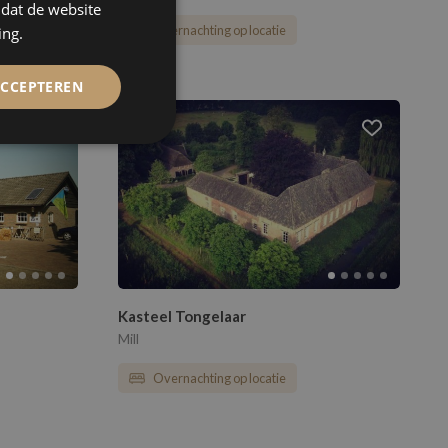
mdat de website
Overnachting op locatie
ing.
ACCEPTEREN
Kasteel Tongelaar
Mill
Overnachting op locatie