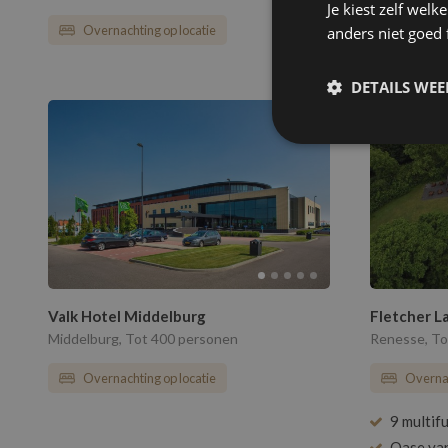
Je kiest zelf wel
Overnachting op locatie
Overnac
anders niet goed
DETAILS WE
Valk Hotel Middelburg
Fletcher L
Middelburg, Tot 400 personen
Renesse, To
Overnachting op locatie
Overnac
9 multif
Oase van