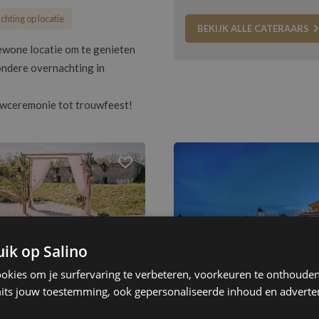
hting op locatie
BEKIJK ALLE CATERAARS
wone locatie om te genieten
ondere overnachting in
wceremonie tot trouwfeest!
ik op Salino
ookies om je surfervaring te verbeteren, voorkeuren te onthouden,
its jouw toestemming, ook gepersonaliseerde inhoud en adverten
t Beemster
More-Itz
mster, Tot 200 personen
Drimmelen