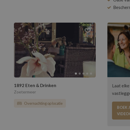
Bescher
1892 Eten & Drinken
Laat elke
Zoetermeer
vastlegg
Overnachting op locatie
BOEK J
VIDEO