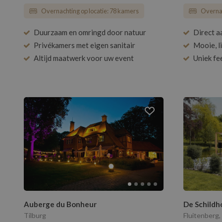
Overnachting op locatie: 78 kamers
Overnac
Duurzaam en omringd door natuur
Direct a
Privékamers met eigen sanitair
Mooie, l
Altijd maatwerk voor uw event
Uniek fe
Auberge du Bonheur
De Schildh
Tilburg
Fluitenberg,