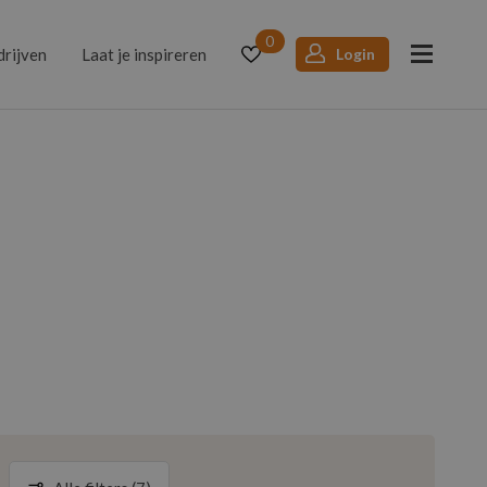
0
drijven
Laat je inspireren
Login