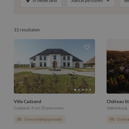
In Nederland
Aantal personen
Be
Vo
personen
maa
31 resultaten
Heel Nederland
Toon
31
resultaten
3
10
17
24
31
Villa Cadzand
Château St
To
Cadzand, 3 tot 20 personen
Valkenburg,
Overnachting op locatie
Overnac