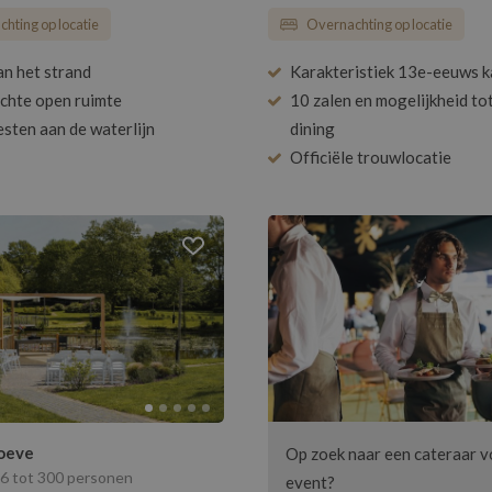
hting op locatie
Overnachting op locatie
an het strand
Karakteristiek 13e-eeuws k
ichte open ruimte
10 zalen en mogelijkheid to
esten aan de waterlijn
dining
Officiële trouwlocatie
oeve
Op zoek naar een cateraar v
 6 tot 300 personen
event?