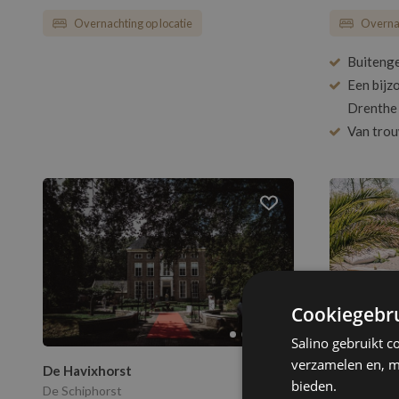
Overnachting op locatie
Overnac
Buitenge
Een bijz
Drenthe
Van trou
Cookiegebru
Salino gebruikt c
verzamelen en, m
De Havixhorst
Fort Resor
bieden.
De Schiphorst
Zuidoostbee