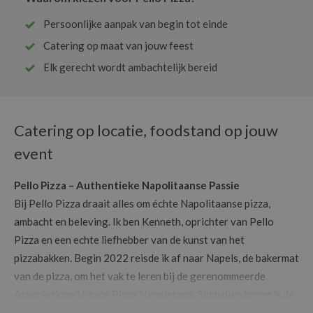
Persoonlijke aanpak van begin tot einde
Catering op maat van jouw feest
Elk gerecht wordt ambachtelijk bereid
Catering op locatie, foodstand op jouw
event
Pello Pizza – Authentieke Napolitaanse Passie
Bij Pello Pizza draait alles om échte Napolitaanse pizza,
ambacht en beleving. Ik ben Kenneth, oprichter van Pello
Pizza en een echte liefhebber van de kunst van het
pizzabakken. Begin 2022 reisde ik af naar Napels, de bakermat
van de pizza, om het vak te leren bij de gerenommeerde
Associazione Verace Pizza Napoletana. Sindsdien breng ik de
authentieke smaak van Italië naar jouw evenement, borrel of