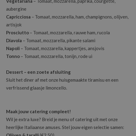
Vegetariana
– Tomaat, mozzarella, paprika, courgette,
aubergine
Capricciosa
– Tomaat, mozzarella, ham, champignons, olijven,
artisjok
Prosciutto
– Tomaat, mozzarella, rauwe ham, rucola
Diavola
– Tomaat, mozzarella, pikante salami
Napoli
– Tomaat, mozzarella, kappertjes, ansjovis
Tonno
– Tomaat, mozzarella, tonijn, rode ui
Dessert – een zoete afsluiting
Sluit het diner af met onze huisgemaakte tiramisu en een
verfrissend glaasje limoncello.
Maak jouw catering compleet!
Wil je extra luxe? Breid je menu of catering uit met onze
heerlijke Italiaanse amuses. Stel jouw eigen selectie samen:
Olijven & taralli
(€2,50)