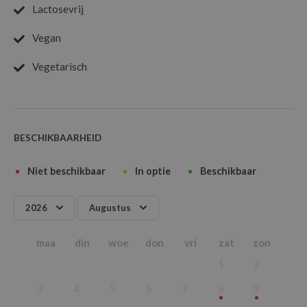
Lactosevrij
Vegan
Vegetarisch
BESCHIKBAARHEID
Niet beschikbaar
In optie
Beschikbaar
2026
Augustus
2026
Januari
maa
din
woe
don
vri
zat
zon
2027
Februari
1
2
2028
Maart
2029
April
3
4
5
6
7
8
9
Mei