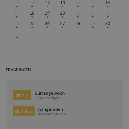
10
11
12
13
14
15
16
Juni
17
18
19
20
21
22
23
Juli
Augustus
24
25
26
27
28
29
30
September
31
Oktober
November
December
ERVARINGEN
Buitengewoon
9,9
uit 13 ervaringen
Aangeraden
100%
door onze klanten