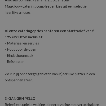
Amuses op maat - vanaf € 2,50 per stuk
Maak jouw catering compleet en kies uit een selectie
heerlijke amuses.
Al onze cateringopties hanteren een starttarief van €
195 excl. btw, inclusief:
- Materiaal en servies
- Hout voor de oven
- Eindschoonmaak
- Reiskosten
Zo kun jij onbezorgd genieten van (h)eerlijke pizza’s in een
ontspannen sfeer.
3-GANGEN PELLO
Beleef een unieke walking-dinnerervaring met versgebakken