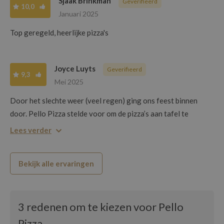
Sjaak Brinkman
Geverifieerd
10,0
Januari 2025
Top geregeld, heerlijke pizza's
Joyce Luyts
Geverifieerd
9,3
Mei 2025
Door het slechte weer (veel regen) ging ons feest binnen
door. Pello Pizza stelde voor om de pizza’s aan tafel te
brengen zodat wij niet door de koude en regen moesten.
Lees verder
Dankjewel hiervoor! Er werd een gevarieerd assortiment aan
pizza’s aangeboden, voor ieder wat wils. Zeer vriendelijke
Bekijk alle ervaringen
bediening!
3 redenen om te kiezen voor Pello
Pizza