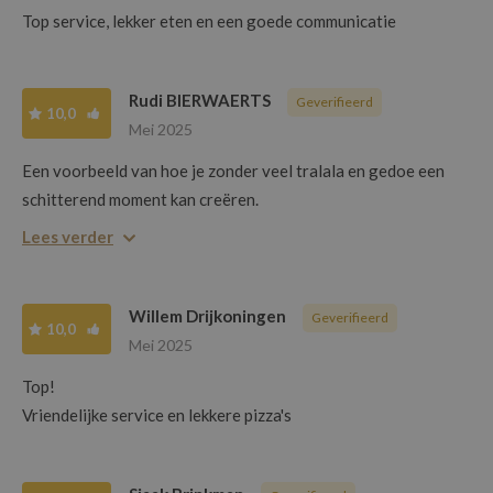
Top service, lekker eten en een goede communicatie
Rudi BIERWAERTS
Geverifieerd
10,0
Mei 2025
Een voorbeeld van hoe je zonder veel tralala en gedoe een
schitterend moment kan creëren.
Twee vriendelijke en attente kerels.
Lees verder
Hartelijk bedankt mannen voor de heerlijke namiddag.
Willem Drijkoningen
Geverifieerd
10,0
Mei 2025
Top!
Vriendelijke service en lekkere pizza's