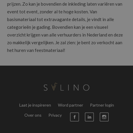
prijzen. Zo kan je bovendien de inkleding laten variëren van
event tot event, zonder al te hoge kosten. Van
basismateriaal tot extravagante details, je vindt in alle
categorieën je gading. Bovendien kan je een visueel
overzicht krijgen van alle verhuurders in Nederland en deze
zo makkelijk vergelijken. Je zal zien: je bent zo verkocht aan
het huren van feestmateriaal!
Laat je inspireren
Word partner
Partner login
Over ons
Privacy