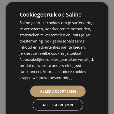
Baby- of Kraamfeest
24
25
26
27
28
29
30
Kwalitatieve booths met een wow-factor
Ballonnen
Bedrijfsfeest
31
Service met een glimlach
Cookiegebruik op Salino
Bloemen en planten
Personeelsfeest
Flexibel & landelijk inzetbaar
Audio gastenboek
Seminar / Congress
Salino gebruikt cookies om je surfervaring
Productpresentatie
te verbeteren, voorkeuren te onthouden,
statistieken te verzamelen en, mits jouw
Huwelijksjubileum
toestemming, ook gepersonaliseerde
inhoud en advertenties aan te bieden.
Je kiest zelf welke cookies je toelaat.
Noodzakelijke cookies gebruiken we altijd,
omdat de website anders niet goed
functioneert. Voor alle andere cookies
vragen we jouw toestemming.
ALLES ACCEPTEREN
ALLES AFWIJZEN
DJhurenGelderland - Licht & Geluid
Arnhem