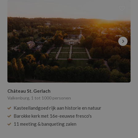
Herenhuis
Villa
Vergader- / Seminariecentrum
Dancing
B&B
Restaurant
Modern
Dierentuin
Strandpaviljoen
Belgische iconen / Monumenten
Theater / Bioscoopzaal
Château St. Gerlach
Salons
Valkenburg, 1 tot 1000 personen
Museum
Kasteellandgoed rijk aan historie en natuur
Kelder
Barokke kerk met 16e-eeuwse fresco's
Blackbox
11 meeting & banqueting zalen