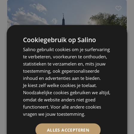
Herenhuis
Vergader- / Seminariecentrum
Villa
Dancing
Restaurant
Cookiegebruik op Salino
B&B
Modern
Salino gebruikt cookies om je surfervaring
Dierentuin
te verbeteren, voorkeuren te onthouden,
Belgische iconen / Monumenten
statistieken te verzamelen en, mits jouw
toestemming, ook gepersonaliseerde
Strandpaviljoen
10,0
inhoud en advertenties aan te bieden.
Salons
Je kiest zelf welke cookies je toelaat.
Theater / Bioscoopzaal
Van Oys Maastricht Retreat
Noodzakelijke cookies gebruiken we altijd,
Museum
Eijsden, 10 tot 320 personen
omdat de website anders niet goed
Kelder
One-stop-shopping: alles onder één dak
functioneert. Voor alle andere cookies
Blackbox
Culinaire mogelijkheden
vragen we jouw toestemming.
Persoonlijke service en oog voor detail
ALLES ACCEPTEREN