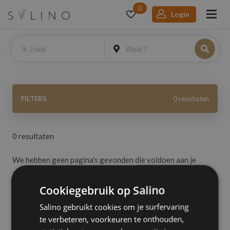
0
Login
Filters
FILTERS
0 resultaten
In
0 resultaten
Nederland
We hebben geen pagina's gevonden die voldoen aan je
Gelegenheid
zoekopdracht.
Trouwfeest
Cookiegebruik op Salino
Heel Nederland
Host
Vergadering
/
Salino gebruikt cookies om je surfervaring
Toon resultaten tot 200km
Bedrijfsuitje
Hostess
te verbeteren, voorkeuren te onthouden,
Verjaardagsfeest