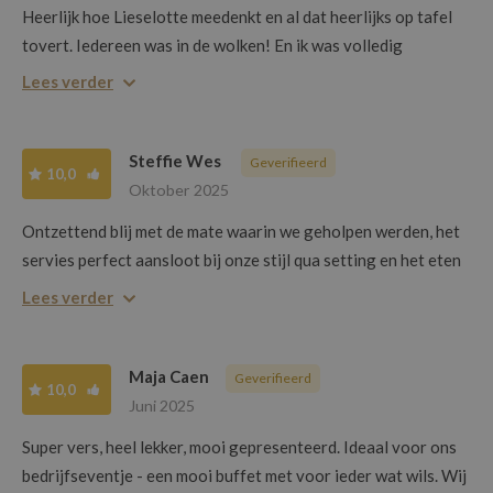
Heerlijk hoe Lieselotte meedenkt en al dat heerlijks op tafel
tovert. Iedereen was in de wolken! En ik was volledig
ontzorgd waardoor ik volop van mijn feestje kon genieten.
Lees verder
Steffie Wes
Geverifieerd
10,0
Oktober 2025
Ontzettend blij met de mate waarin we geholpen werden, het
servies perfect aansloot bij onze stijl qua setting en het eten
was heerlijk!
Lees verder
Maja Caen
Geverifieerd
10,0
Juni 2025
Super vers, heel lekker, mooi gepresenteerd. Ideaal voor ons
bedrijfseventje - een mooi buffet met voor ieder wat wils. Wij