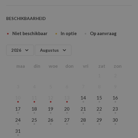
BESCHIKBAARHEID
Niet beschikbaar
In optie
Op aanvraag
2026
Augustus
2026
Januari
maa
din
woe
don
vri
zat
zon
2027
Februari
1
2
2028
Maart
2029
April
3
4
5
6
7
8
9
Mei
10
11
12
13
14
15
16
Juni
17
18
19
20
21
22
23
Juli
Augustus
24
25
26
27
28
29
30
September
31
Oktober