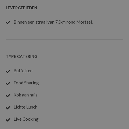
Aubergine scamorza uit de oven
LEVERGEBIEDEN
Red Thai curry met kip of veggie
Verse ravioli met porcini & truffel
Binnen een straal van 73km rond Mortsel.
TYPE CATERING
Buffetten
Food Sharing
Kok aan huis
Lichte Lunch
Live Cooking