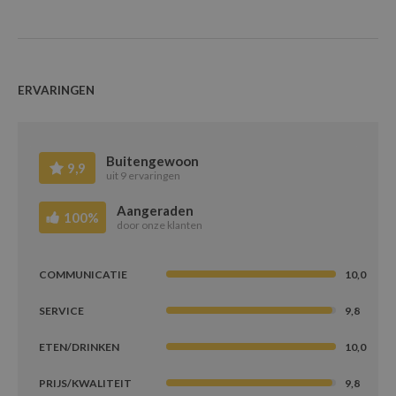
November
December
ERVARINGEN
Buitengewoon
9,9
uit 9 ervaringen
Aangeraden
100%
door onze klanten
COMMUNICATIE
10,0
SERVICE
9,8
ETEN/DRINKEN
10,0
PRIJS/KWALITEIT
9,8