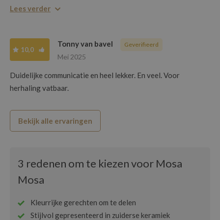
hadden gekozen voor een selectie koude hapjes, ideaal met
Lees verder
het warme weer. Super tevreden!
Tonny van bavel
Geverifieerd
10,0
Mei 2025
Duidelijke communicatie en heel lekker. En veel. Voor
herhaling vatbaar.
Bekijk alle ervaringen
3 redenen om te kiezen voor Mosa
Mosa
Kleurrijke gerechten om te delen
Stijlvol gepresenteerd in zuiderse keramiek