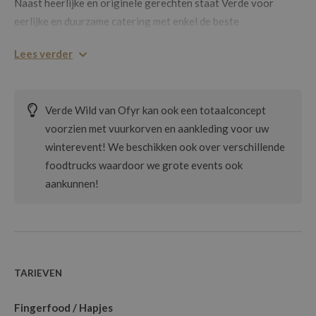
Naast heerlijke en originele gerechten staat Verde voor
eerlijke en duurzame catering met enkel de beste
productkeuze.
Lees verder
Op jouw feest willen we al je zintuigen prikkelen met onze
gerechten bereid op onze OFYR XL-trailer of op 1 van onze
OFYR CLASSIC modellen. Een prachtige buffettafel om alles
Verde Wild van Ofyr kan ook een totaalconcept
nog mooier te doen ogen en onze FLAMBADOU voor nog
voorzien met vuurkorven en aankleding voor uw
meer spektakel en smaak zetten de puntjes op de i.
winterevent! We beschikken ook over verschillende
foodtrucks waardoor we grote events ook
Verder beschikken we ook over een mobiele wijnbar en trailer
aankunnen!
voor alle mogelijke dranken arrangementen.
TARIEVEN
Fingerfood / Hapjes