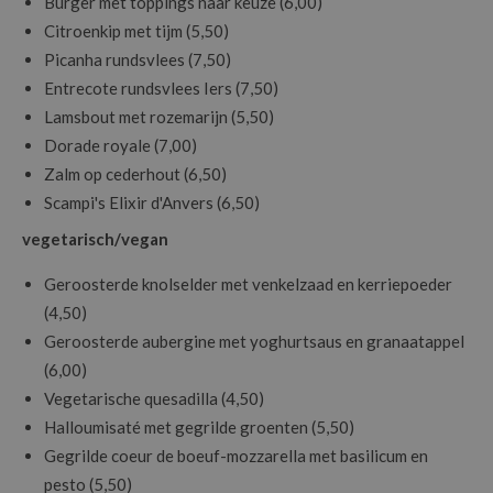
Burger met toppings naar keuze (6,00)
Citroenkip met tijm (5,50)
Picanha rundsvlees (7,50)
Entrecote rundsvlees Iers (7,50)
Lamsbout met rozemarijn (5,50)
Dorade royale (7,00)
Zalm op cederhout (6,50)
Scampi's Elixir d'Anvers (6,50)
vegetarisch/vegan
Geroosterde knolselder met venkelzaad en kerriepoeder
(4,50)
Geroosterde aubergine met yoghurtsaus en granaatappel
(6,00)
Vegetarische quesadilla (4,50)
Halloumisaté met gegrilde groenten (5,50)
Gegrilde coeur de boeuf-mozzarella met basilicum en
pesto (5,50)