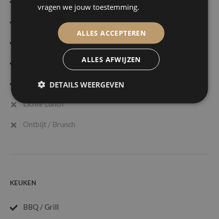
Kok aan huis
vragen we jouw toestemming.
Live Cooking
ALLES ACCEPTEREN
Recepties
ALLES AFWIJZEN
Seated Dinner
Walking Dinner
DETAILS WEERGEVEN
Lichte Lunch
Ontbijt / Brunch
KEUKEN
BBQ / Grill