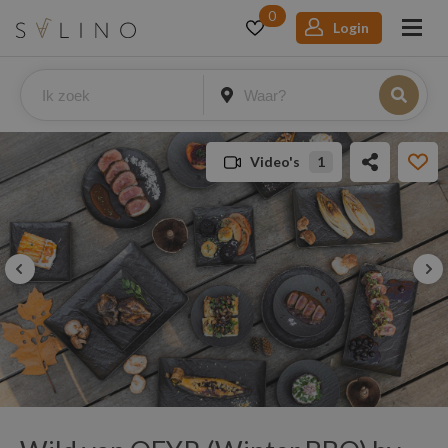
0
Login
Video's
1