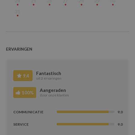
24
25
26
27
28
29
30
September
31
Oktober
November
December
ERVARINGEN
Fantastisch
9,4
uit 2 ervaringen
Aangeraden
100%
door onze klanten
COMMUNICATIE
9,0
SERVICE
9,0