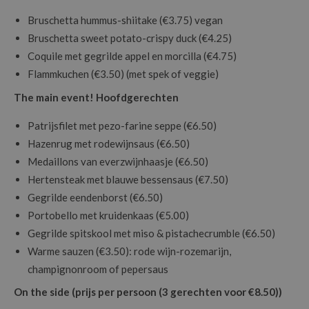
Bruschetta hummus-shiitake (€3.75) vegan
Bruschetta sweet potato-crispy duck (€4.25)
Coquile met gegrilde appel en morcilla (€4.75)
Flammkuchen (€3.50) (met spek of veggie)
The main event! Hoofdgerechten
Patrijsfilet met pezo-farine seppe (€6.50)
Hazenrug met rodewijnsaus (€6.50)
Medaillons van everzwijnhaasje (€6.50)
Hertensteak met blauwe bessensaus (€7.50)
Gegrilde eendenborst (€6.50)
Portobello met kruidenkaas (€5.00)
Gegrilde spitskool met miso & pistachecrumble (€6.50)
Warme sauzen (€3.50): rode wijn-rozemarijn,
champignonroom of pepersaus
On the side (prijs per persoon (3 gerechten voor €8.50))