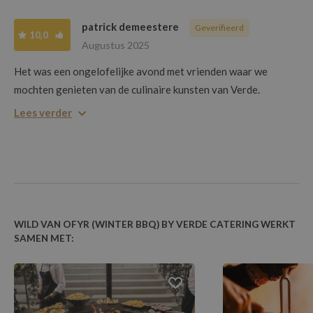
patrick demeestere
Geverifieerd
10,0
Augustus 2025
Het was een ongelofelijke avond met vrienden waar we
mochten genieten van de culinaire kunsten van Verde.
Gezelligheid troef met het unieke concept rondom de Ofyr
Lees verder
met eigen meubeltjes, lekkere kwaliteitsgerechten en een
toffe super aangename sfeer.
Wij waren en zijn wild van deze lekkere avond en van Verde.
Gewoon TOP.
WILD VAN OFYR (WINTER BBQ) BY VERDE CATERING WERKT
SAMEN MET: