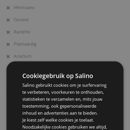
Mexicaans
Gezond
Raclette
Plantaardig
Aziatisch
Desserten / Patisserie
Cookiegebruik op Salino
Italiaans
Salino gebruikt cookies om je surfervaring
te verbeteren, voorkeuren te onthouden,
Spaans
statistieken te verzamelen en, mits jouw
Midden-Oosten
toestemming, ook gepersonaliseerde
inhoud en advertenties aan te bieden.
Mediterraans
Je kiest zelf welke cookies je toelaat.
Noodzakelijke cookies gebruiken we altijd,
Latijns-Amerikaans