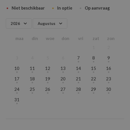
Niet beschikbaar
In optie
Op aanvraag
2026
Augustus
2026
Januari
maa
din
woe
don
vri
zat
zon
2027
Februari
1
2
2028
Maart
2029
April
3
4
5
6
7
8
9
Mei
10
11
12
13
14
15
16
Juni
17
18
19
20
21
22
23
Juli
Augustus
24
25
26
27
28
29
30
September
31
Oktober
November
December