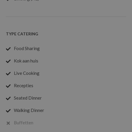
Sfeerverlichting
Aankleding van de locatie
Materiaal, meubilair en opbouw
Wij creëren een harmonieus totaalplaatje waarin eten,
sfeer en uitstraling perfect samenkomen.
TYPE CATERING
Food Sharing
Kok aan huis
Live Cooking
Recepties
Seated Dinner
Walking Dinner
Buffetten