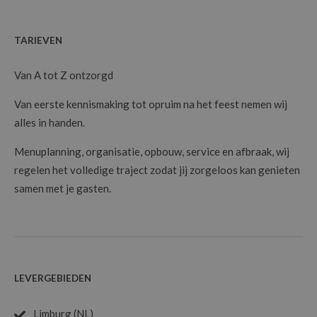
gerechten, maar beleven ook het volledige kookproces. Het
open vuur zorgt voor warmte, sfeer en interactie, een echte
TARIEVEN
eyecatcher op elk feest of bedrijfsevent.
Van A tot Z ontzorgd
Catering op maat
Van eerste kennismaking tot opruim na het feest nemen wij
Elk evenement is anders. Daarom werken wij volledig op maat
alles in handen.
van jouw wensen, locatie en budget. Van intiem tuinfeest tot
groots bedrijfsfeest: wij zorgen voor een verfijnde culinaire
Menuplanning, organisatie, opbouw, service en afbraak, wij
invulling met kwaliteitsproducten en creatieve presentatie.
regelen het volledige traject zodat jij zorgeloos kan genieten
samen met je gasten.
Volledige styling & totaalconcept
Wij gaan verder dan catering alleen. REZB verzorgt ook de
volledige styling van jouw feest:
LEVERGEBIEDEN
Tafeldecoratie en setting
Limburg (NL)