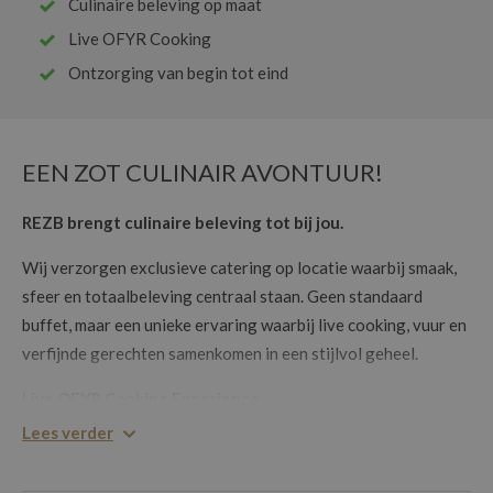
Culinaire beleving op maat
Live OFYR Cooking
Ontzorging van begin tot eind
EEN ZOT CULINAIR AVONTUUR!
REZB brengt culinaire beleving tot bij jou.
Wij verzorgen exclusieve catering op locatie waarbij smaak,
sfeer en totaalbeleving centraal staan. Geen standaard
buffet, maar een unieke ervaring waarbij live cooking, vuur en
verfijnde gerechten samenkomen in een stijlvol geheel.
Live OFYR Cooking Experience
Lees verder
Onze signatuur? Live OFYR cooking op open vuur.
Gasten genieten niet alleen van heerlijke, vers bereide