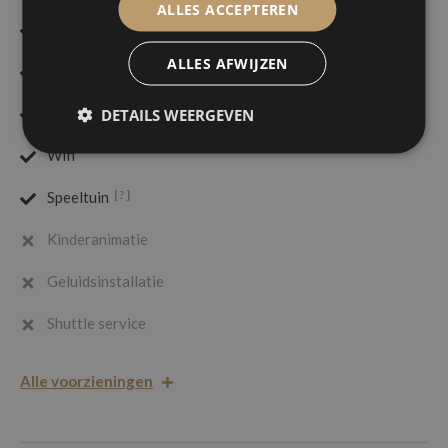
ALLES ACCEPTEREN
[?]
Terras
ALLES AFWIJZEN
Live muziek mogelijk
[?]
DETAILS WEERGEVEN
Tuin
Wifi
[?]
Speeltuin
Kinderanimatie
Geluidsinstallatie
Shuttle service
Alle voorzieningen