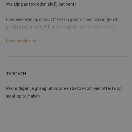
We zijn pas tevreden als jij dat bent!
Evenementen op maat. Of het nu gaat om een
zakelijk- of
privéfeest, groot of klein
: je kunt bij ons terecht voor je
trouwfeest, babyborrel, communie, receptie, bedrijfsfeest en
Lees verder
nog veel meer. De maximumcapaciteit van het Acaciahof is
450 personen.
Feest in de tuin
. Naast de mooie feestzalen beschikken we
over een mooie, aangelegde tuin met een groot terras. Een
TARIEVEN
sprookjesachtig decor om jouw receptie, huwelijk of tuinfeest
We nodigen je graag uit voor een bezoek om een offerte op
nog specialer te maken.
maat op te maken.