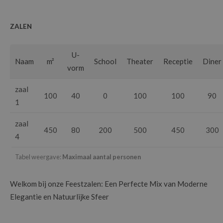
ZALEN
U-
Naam
m²
School
Theater
Receptie
Diner
vorm
zaal
100
40
0
100
100
90
1
zaal
450
80
200
500
450
300
4
Tabel weergave:
Maximaal aantal personen
Welkom bij onze Feestzalen: Een Perfecte Mix van Moderne
Elegantie en Natuurlijke Sfeer