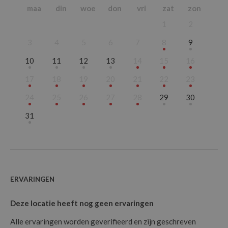
2026
Januari
maa
din
woe
don
vri
zat
zon
2027
Februari
1
2
2028
Maart
2029
April
3
4
5
6
7
8
9
Mei
10
11
12
13
14
15
16
Juni
17
18
19
20
21
22
23
Juli
Augustus
24
25
26
27
28
29
30
September
31
Oktober
November
December
ERVARINGEN
Deze locatie heeft nog geen ervaringen
Alle ervaringen worden geverifieerd en zijn geschreven