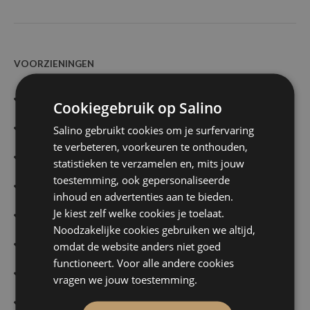
VOORZIENINGEN
Springkasteel
Cookiegebruik op Salino
[?]
Aan het water
Salino gebruikt cookies om je surfervaring
te verbeteren, voorkeuren te onthouden,
[?]
Kindermenu
statistieken te verzamelen en, mits jouw
toestemming, ook gepersonaliseerde
Tent mogelijk
inhoud en advertenties aan te bieden.
Je kiest zelf welke cookies je toelaat.
[?]
Parking op de locatie
Noodzakelijke cookies gebruiken we altijd,
Elektrische laadpalen
omdat de website anders niet goed
functioneert. Voor alle andere cookies
Dansvloer
vragen we jouw toestemming.
Rolstoelvriendelijk