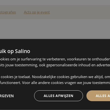
otografen
Acts op je event
ik op Salino
n in Vlaams-Brabant
Vergaderen in Mechelen
ookies om je surfervaring te verbeteren, voorkeuren te onthouden,
ocaties in Brussel
Vergaderlocaties in Kortrijk
its jouw toestemming, ook gepersonaliseerde inhoud en adverten
n in Gent
Vergaderen in Turnhout
ke cookies je toelaat. Noodzakelijke cookies gebruiken we altijd, o
alen in Hasselt
Vergaderzalen in Brugge
 functioneert. Voor alle andere cookies vragen we jouw toestemm
ERGEVEN
ALLES AFWIJZEN
ALLES 