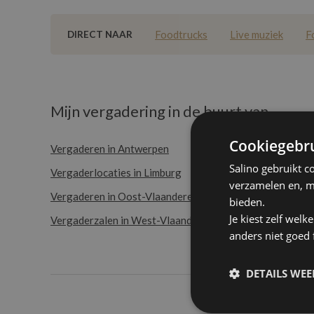
Foodtrucks
Live muziek
F
DIRECT NAAR
Mijn vergadering in de buurt van ...
Cookiegebru
Vergaderen in Antwerpen
Vergadere
Salino gebruikt c
Vergaderlocaties in Limburg
Vergaderl
verzamelen en, m
Vergaderen in Oost-Vlaanderen
Vergadere
bieden.
Je kiest zelf wel
Vergaderzalen in West-Vlaanderen
Vergaderz
anders niet goed
DETAILS WE