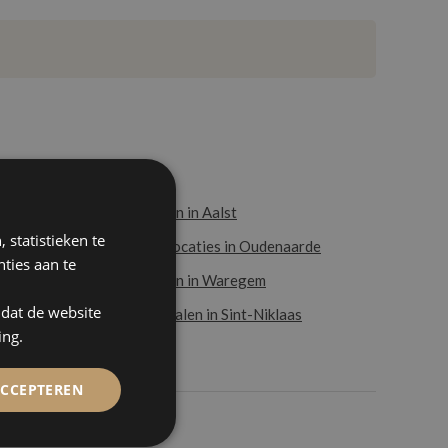
Vergaderen in Aalst
 statistieken te
Vergaderlocaties in Oudenaarde
ties aan te
Vergaderen in Waregem
mdat de website
Vergaderzalen in Sint-Niklaas
ing.
ACCEPTEREN