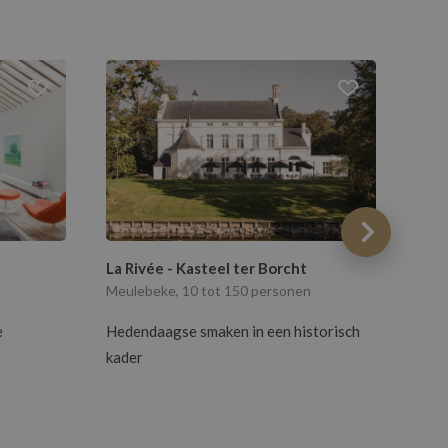
La Rivée - Kasteel ter Borcht
ibis
Meulebeke, 10 tot 150 personen
Bred
e
Hedendaagse smaken in een historisch
De o
kader
beho