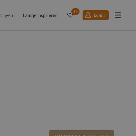
0
drijven
Laat je inspireren
Login