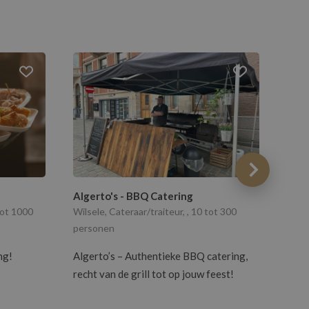
Algerto's - BBQ Catering
Twin
tot 1000
Wilsele, Cateraar/traiteur, , 10 tot 300
Rijke
personen
pers
ng!
Algerto’s – Authentieke BBQ catering,
Zond
recht van de grill tot op jouw feest!
met 