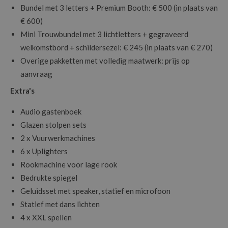
Bundel met 3 letters + Premium Booth: € 500 (in plaats van
Laat jouw event stralen met LetterLights! Neem vandaag nog
€ 600)
contact op en ontdek wat wij voor jouw feest, huwelijk of
Mini Trouwbundel met 3 lichtletters + gegraveerd
bedrijfsevent kunnen betekenen.
welkomstbord + schildersezel: € 245 (in plaats van € 270)
Overige pakketten met volledig maatwerk: prijs op
aanvraag
Extra's
Audio gastenboek
Glazen stolpen sets
2 x Vuurwerkmachines
6 x Uplighters
Rookmachine voor lage rook
Bedrukte spiegel
Geluidsset met speaker, statief en microfoon
Statief met dans lichten
4 x XXL spellen