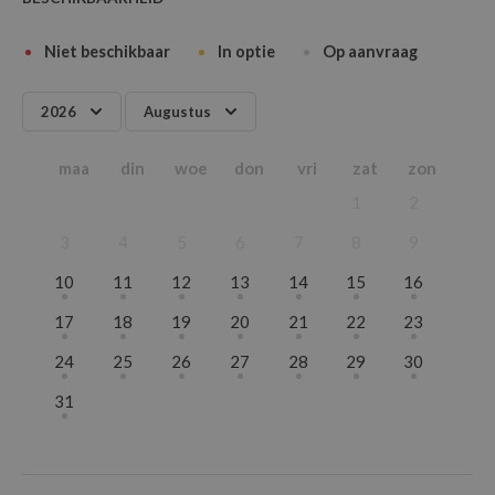
Niet beschikbaar
In optie
Op aanvraag
2026
Augustus
2026
Januari
maa
din
woe
don
vri
zat
zon
2027
Februari
1
2
2028
Maart
2029
April
3
4
5
6
7
8
9
Mei
10
11
12
13
14
15
16
Juni
17
18
19
20
21
22
23
Juli
Augustus
24
25
26
27
28
29
30
September
31
Oktober
November
December