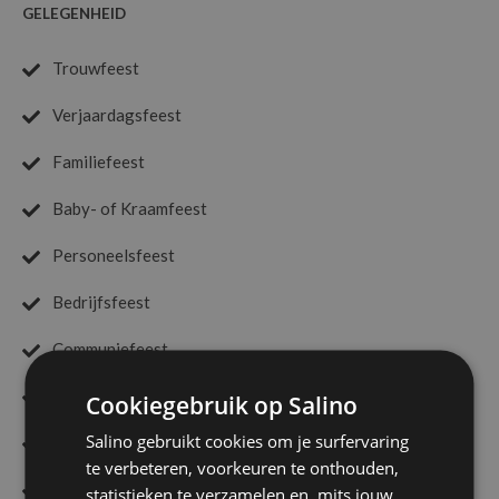
GELEGENHEID
Trouwfeest
Verjaardagsfeest
Familiefeest
Baby- of Kraamfeest
Personeelsfeest
Bedrijfsfeest
Communiefeest
Productpresentatie
Cookiegebruik op Salino
Salino gebruikt cookies om je surfervaring
Seminar / Congress
te verbeteren, voorkeuren te onthouden,
Huwelijksjubileum
statistieken te verzamelen en, mits jouw