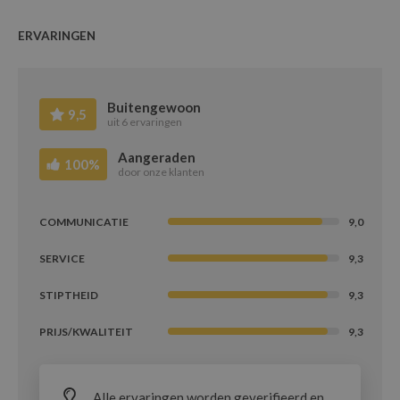
ERVARINGEN
Buitengewoon
9,5
uit 6 ervaringen
Aangeraden
100%
door onze klanten
COMMUNICATIE
9,0
SERVICE
9,3
STIPTHEID
9,3
PRIJS/KWALITEIT
9,3
Alle ervaringen worden geverifieerd en