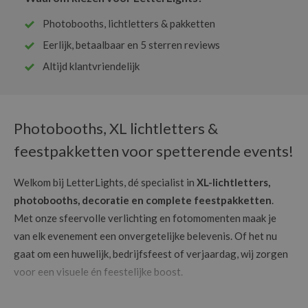
Photobooths, lichtletters & pakketten
Eerlijk, betaalbaar en 5 sterren reviews
Altijd klantvriendelijk
Photobooths, XL lichtletters &
feestpakketten voor spetterende events!
Welkom bij LetterLights, dé specialist in
XL-lichtletters,
photobooths, decoratie en complete feestpakketten
.
Met onze sfeervolle verlichting en fotomomenten maak je
van elk evenement een onvergetelijke belevenis. Of het nu
gaat om een huwelijk, bedrijfsfeest of verjaardag, wij zorgen
voor een visuele én feestelijke boost.
Onze
lichtletters van 100 cm
hoog geven elk event karakter