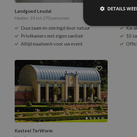
DETAILS WE
Landgoed Leudal
Fletche
Haelen, 10 tot 270 personen
Baarlo, 
Duurzaam en omringd door natuur
Karak
Privékamers met eigen sanitair
10 za
Altijd maatwerk voor uw event
Offic
Kasteel TerWorm