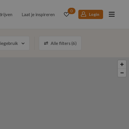
0
drijven
Laat je inspireren
Login
iegebruik
Alle filters (6)
g
eptie
Afkoop mogelijk
Walking Diner
Volgende maand
feest
ed Diner
Foodtruck mogelijk
Dansfeest
zon
raamfeest
emonie
Koffietafel
6
st
nachting op locatie
Fotoshoot
13
5
resultaten
20
27