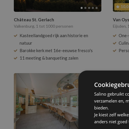
10,0
Toon
5
re
Château St. Gerlach
Van Oys
Valkenburg, 1 tot 1000 personen
Eijsden,
Kasteellandgoed rijk aan historie en
One-s
natuur
Culin
Barokke kerk met 16e-eeuwse fresco's
Perso
11 meeting & banqueting zalen
Cookiegebru
Salino gebruikt c
verzamelen en, m
bieden.
Je kiest zelf wel
anders niet goed