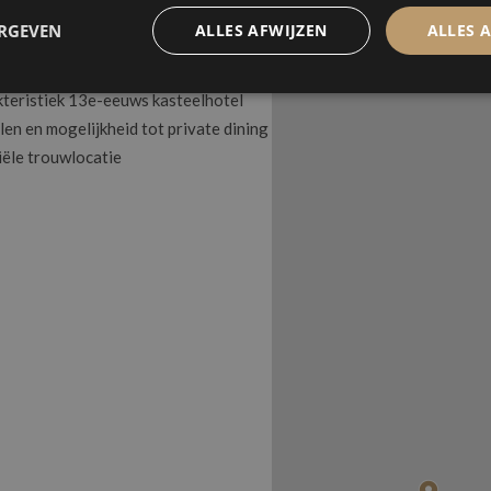
ERGEVEN
ALLES AFWIJZEN
ALLES 
r Hotel Château De Raay
2 tot 250 personen
teristiek 13e-eeuws kasteelhotel
len en mogelijkheid tot private dining
iële trouwlocatie