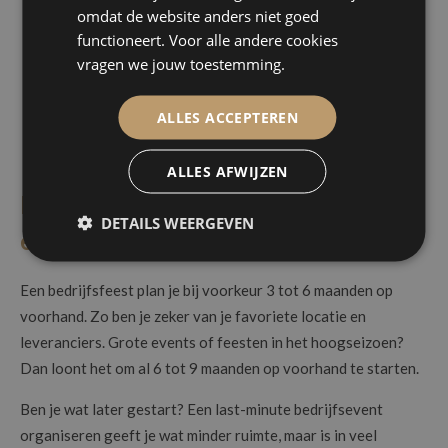
omdat de website anders niet goed
Food
sharing
: om samen te genieten van diverse keuzes.
functioneert. Voor alle andere cookies
vragen we jouw toestemming.
Vergelijk 8 cateringformules voor jouw event!
ALLES ACCEPTEREN
ALLES AFWIJZEN
Hoeveel tijd op voorhand plan je best
DETAILS WEERGEVEN
een bedrijfsevent?
Een bedrijfsfeest plan je bij voorkeur 3 tot 6 maanden op
voorhand. Zo ben je zeker van je favoriete locatie en
leveranciers. Grote events of feesten in het hoogseizoen?
Dan loont het om al 6 tot 9 maanden op voorhand te starten.
Ben je wat later gestart? Een last-minute bedrijfsevent
organiseren geeft je wat minder ruimte, maar is in veel