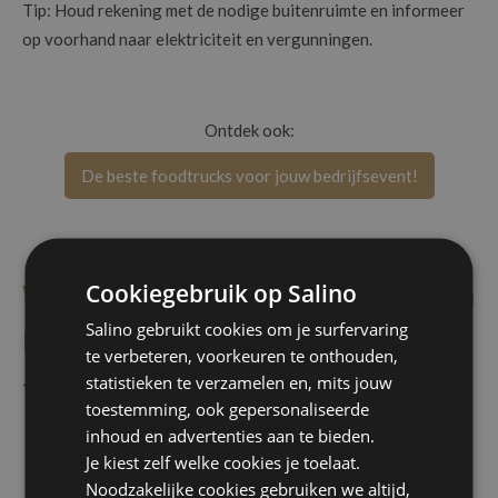
Tip: Houd rekening met de nodige buitenruimte en informeer
op voorhand naar elektriciteit en vergunningen.
Ontdek ook:
De beste foodtrucks voor jouw bedrijfsevent!
Cookiegebruik op Salino
Welke cateringopties zijn er voor een
Salino gebruikt cookies om je surfervaring
personeelsfeest?
te verbeteren, voorkeuren te onthouden,
statistieken te verzamelen en, mits jouw
Talrijke leuke opties! Denk aan:
toestemming, ook gepersonaliseerde
inhoud en advertenties aan te bieden.
Walking dinner
: ideaal om mensen vrij te laten bewegen.
Je kiest zelf welke cookies je toelaat.
Buffet
: budgetvriendelijk en divers.
Noodzakelijke cookies gebruiken we altijd,
Seated
dinner
: voor een formelere aanpak.