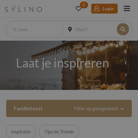
0
Login
Laat je inspireren
Familiefeest
Filter op gelegenheid
Inspiratie
Tips en Trends