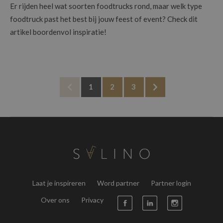
Er rijden heel wat soorten foodtrucks rond, maar welk type
foodtruck past het best bij jouw feest of event? Check dit
artikel boordenvol inspiratie!
1
2
3
Laat je inspireren
Word partner
Partner login
Over ons
Privacy