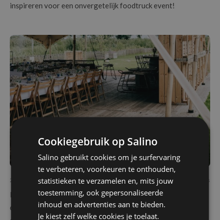
inspireren voor een onvergetelijk foodtruck event!
Cookiegebruik op Salino
Trendalert: dit zijn de 5 partytrends deze
herfst!
Salino gebruikt cookies om je surfervaring
te verbeteren, voorkeuren te onthouden,
statistieken te verzamelen en, mits jouw
27/10/2024
Tips en Trends
toestemming, ook gepersonaliseerde
Partytrends van deze herfst! Herfstige kleuren en duurzame
inhoud en advertenties aan te bieden.
decoraties zorgen voor een gezellig herfstevent. Verfijnd
Je kiest zelf welke cookies je toelaat.