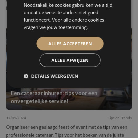
comfort food en sfeervolle verlichting maken je event
Noodzakelijke cookies gebruiken we altijd,
helemaal af. Laat je nu inspireren!
omdat de website anders niet goed
functioneert. Voor alle andere cookies
vragen we jouw toestemming.
ALLES ACCEPTEREN
ALLES AFWIJZEN
DETAILS WEERGEVEN
Een cateraar inhuren: tips voor een
onvergetelijke service!
17/09/2024
Tips en Trends
Organiseer een geslaagd feest of event met de tips van een
professionele cateraar. Tips voor het boeken van de juiste