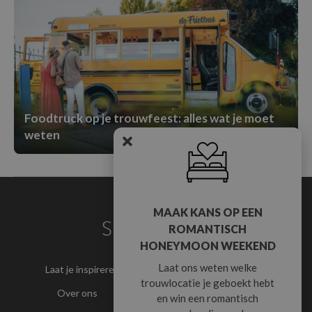
Foodtruck op je trouwfeest: alles wat je moet
weten
MAAK KANS OP EEN
ROMANTISCH
HONEYMOON WEEKEND
Laat ons weten welke
Laat je inspireren
Word partner
Partner login
trouwlocatie je geboekt hebt
Over ons
Privacy
en win een romantisch