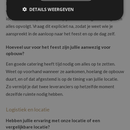
Dit klinkt als een detail, maar het is een van de belangrijkste
DETAILS WEERGEVEN
vragen. De persoon met wie je nu het gesprek voert, is
idealiter ook de persoon die op jullie feestdag aanwezig is en
alles opvolgt. Vraag dit expliciet na, zodat je weet wie je
aanspreekt in de aanloop naar het feest en op de dag zelf.
Hoeveel uur voor het feest zijn jullie aanwezig voor
opbouw?
Een goede catering heeft tijd nodig om alles op te zetten.
Weet op voorhand wanneer ze aankomen, hoelang de opbouw
duurt, en of dat afgestemd is op de timing van jullie locatie.
Zo vermijd je dat twee leveranciers op hetzelfde moment
dezelfde ruimte nodig hebben.
Logistiek en locatie
Hebben jullie ervaring met onze locatie of een
vergelijkbare locatie?