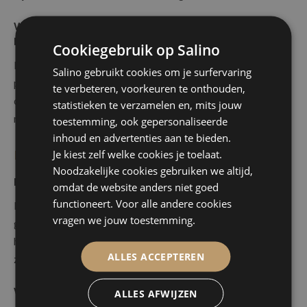
Wat gebeurt er als een ingrediënt op de dag zelf niet
beschikbaar is?
Cookiegebruik op Salino
Niet de meest romantische vraag, maar wel een nuttige. Een
Salino gebruikt cookies om je surfervaring
professionele cateraar heeft altijd een back-upplan en
te verbeteren, voorkeuren te onthouden,
communiceert daar helder over. Het antwoord vertelt je
statistieken te verzamelen en, mits jouw
meteen iets over hoe ze met onverwachte situaties omgaan.
toestemming, ook gepersonaliseerde
inhoud en advertenties aan te bieden.
Je kiest zelf welke cookies je toelaat.
Personeel en service
Noodzakelijke cookies gebruiken we altijd,
Hoeveel personeelsleden staan er in voor ons feest?
omdat de website anders niet goed
functioneert. Voor alle andere cookies
De verhouding tussen het aantal bedienden en het aantal
vragen we jouw toestemming.
gasten heeft een grote impact op de servicekwaliteit. Vraag
hoeveel obers, barmannen en keukenpersoneel er voorzien
ALLES ACCEPTEREN
zijn, en of dat past bij jullie verwachtingen.
Wie is onze vaste contactpersoon?
ALLES AFWIJZEN