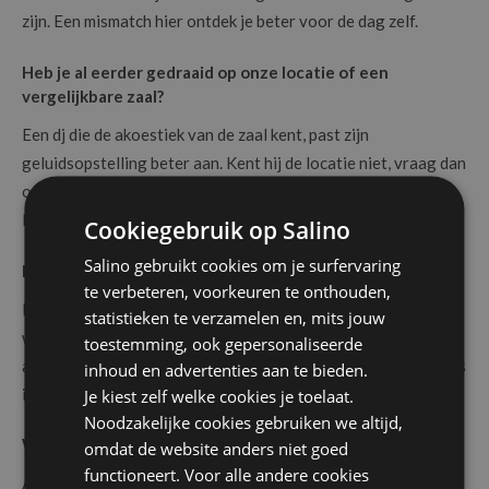
zijn. Een mismatch hier ontdek je beter voor de dag zelf.
Heb je al eerder gedraaid op onze locatie of een
vergelijkbare zaal?
Een dj die de akoestiek van de zaal kent, past zijn
geluidsopstelling beter aan. Kent hij de locatie niet, vraag dan
of hij een voorbezoek wil plannen of contact opneemt met de
locatieverantwoordelijke.
Cookiegebruik op Salino
Salino gebruikt cookies om je surfervaring
Hoe laat ben je aanwezig voor opbouw en soundcheck?
te verbeteren, voorkeuren te onthouden,
Een degelijke opbouw en soundcheck kosten tijd. Weet
statistieken te verzamelen en, mits jouw
wanneer de dj aankomt en stem dat af met de locatie, zodat
toestemming, ook gepersonaliseerde
alles klaar is voor de eerste gast arriveert en er geen stress is
inhoud en advertenties aan te bieden.
in de aanloop naar het feest.
Je kiest zelf welke cookies je toelaat.
Noodzakelijke cookies gebruiken we altijd,
Wat is je back-upplan bij technische problemen?
omdat de website anders niet goed
functioneert. Voor alle andere cookies
Apparatuur kan uitvallen. Een professionele dj heeft