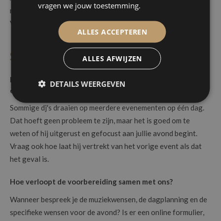
vragen we jouw toestemming.
reservemateriaal bij en een plan B voor als er iets misgaat.
Vraag concreet wat er in zijn of haar koffer zit als back-up.
ALLES ACCEPTEREN
Samenwerking en contract
ALLES AFWIJZEN
Draai je exclusief op ons feest of ook op andere
DETAILS WEERGEVEN
evenementen die dag?
Sommige dj's draaien op meerdere evenementen op één dag.
Dat hoeft geen probleem te zijn, maar het is goed om te
weten of hij uitgerust en gefocust aan jullie avond begint.
Vraag ook hoe laat hij vertrekt van het vorige event als dat
het geval is.
Hoe verloopt de voorbereiding samen met ons?
Wanneer bespreek je de muziekwensen, de dagplanning en de
specifieke wensen voor de avond? Is er een online formulier,