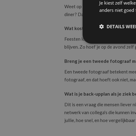
Je kiest zelf wel
Weet op voorhand wanneer de fotogra
anders niet goed
diner? Dat maakt een groot verschil
DETAILS WE
Wat kost een extra uur als het fe
Feesten lopen soms langer dan gepla
blijven. Zo hoef je op de avond zelf
Breng je een tweede fotograaf 
Een tweede fotograaf betekent mee
fotograaf, en dat hoeft ook niet, ma
Wat is je back-upplan als je ziek
Dit is een vraag die mensen liever 
netwerk van collega's die kunnen in
jullie, hoe snel, en hoe vergelijkbaar