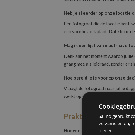
Heb je al eerder op onze locatie 
Een fotograaf die de locatie kent, we
een voorbezoek plant. Dat kleine de
Mag ik een lijst van must-have f
Denk aan het moment waarop jullie e
graag mee als leidraad, zonder er sl
Hoe bereid je je voor op onze dag
Vraagt de fotograaf naar jullie dagp
werkt op de dag zelf een stuk vlott
Cookiegebru
Praktisch en logistiek
Salino gebruikt c
verzamelen en, m
bieden.
Hoeveel uur fotograferen is inbeg