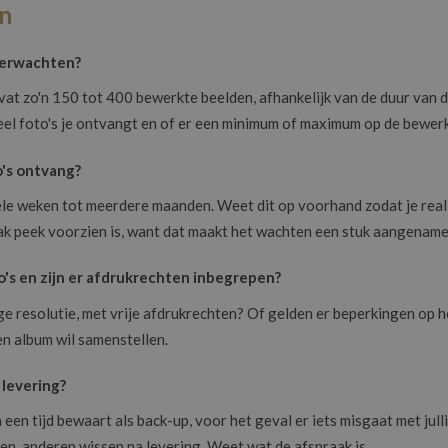
en
verwachten?
t zo'n 150 tot 400 bewerkte beelden, afhankelijk van de duur van d
l foto's je ontvangt en of er een minimum of maximum op de bewerki
o's ontvang?
kele weken tot meerdere maanden. Weet dit op voorhand zodat je rea
eak peek voorzien is, want dat maakt het wachten een stuk aangename
o's en zijn er afdrukrechten inbegrepen?
ge resolutie, met vrije afdrukrechten? Of gelden er beperkingen op het
een album wil samenstellen.
 levering?
een tijd bewaart als back-up, voor het geval er iets misgaat met jul
n, anderen wissen na levering. Weet wat de afspraak is.