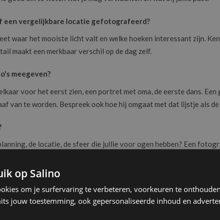
of een vergelijkbare locatie gefotografeerd?
et waar het mooiste licht valt en welke hoeken interessant zijn. Kent 
tail maakt een merkbaar verschil op de dag zelf.
oto's meegeven?
lkaar voor het eerst zien, een portret met oma, de eerste dans. Een 
aaf van te worden. Bespreek ook hoe hij omgaat met dat lijstje als de
?
lanning, de locatie, de sfeer die jullie voor ogen hebben? Een fotog
er en mist minder momenten.
ik op Salino
ookies om je surfervaring te verbeteren, voorkeuren te onthouden,
its jouw toestemming, ook gepersonaliseerde inhoud en adverten
repen in de prijs?