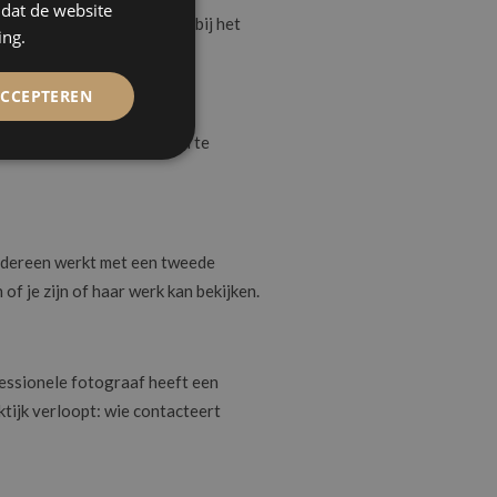
mdat de website
, bij de ceremonie of pas bij het
ing.
ACCEPTEREN
principe beschikbaar is om te
edereen werkt met een tweede
of je zijn of haar werk kan bekijken.
fessionele fotograaf heeft een
ktijk verloopt: wie contacteert