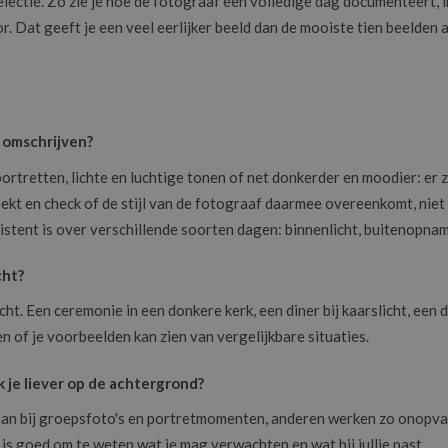
lectie. Zo zie je hoe de fotograaf een volledige dag documenteert, 
 Dat geeft je een veel eerlijker beeld dan de mooiste tien beelden a
l omschrijven?
tretten, lichte en luchtige tonen of net donkerder en moodier: er zi
ekt en check of de stijl van de fotograaf daarmee overeenkomt, niet
nsistent is over verschillende soorten dagen: binnenlicht, buitenopn
cht?
icht. Een ceremonie in een donkere kerk, een diner bij kaarslicht, een
of je voorbeelden kan zien van vergelijkbare situaties.
 je liever op de achtergrond?
an bij groepsfoto's en portretmomenten, anderen werken zo onopva
is goed om te weten wat je mag verwachten en wat bij jullie past.