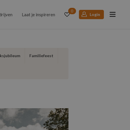
0
drijven
Laat je inspireren
Login
ksjubileum
Familiefeest