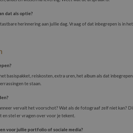
n dat als optie?
astbare herinnering aan jullie dag. Vraag of dat inbegrepen is in het 
n
repen?
het basispakket, reiskosten, extra uren, het album als dat inbegrepen 
verrassingen te staan.
den?
nneer vervalt het voorschot? Wat als de fotograaf zelf niet kan? Dit
 en stel er vragen over voor je tekent.
 voor jullie portfolio of sociale media?