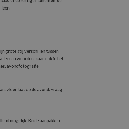
inclusief de rustige momenten, de
lleen.
jn grote stijlverschillen tussen
 alleen in woorden maar ook in het
ames, avondfotografie.
 dansvloer laat op de avond: vraag
llend mogelijk. Beide aanpakken