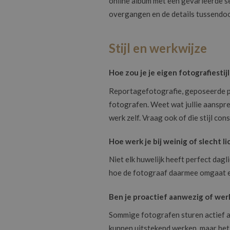
online album met een gevarieerde se
overgangen en de details tussendoor.
Stijl en werkwijze
Hoe zou je je eigen fotografiestij
Reportagefotografie, geposeerde por
fotografen. Weet wat jullie aanspre
werk zelf. Vraag ook of die stijl co
Hoe werk je bij weinig of slecht li
Niet elk huwelijk heeft perfect dagl
hoe de fotograaf daarmee omgaat en 
Ben je proactief aanwezig of werk
Sommige fotografen sturen actief a
kunnen uitstekend werken, maar het 