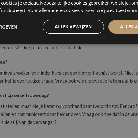
ke cookies je toelaat. Noodzakelijke cookies gebruiken we altijd, o
af aanwezig is en tot hoe laat. Begint de reportage bij het opmaken
 functioneert. Voor alle andere cookies vragen we jouw toestemm
 voor wat er uiteindelijk vastgelegd wordt.
ERGEVEN
ALLES AFWIJZEN
ALLES 
est uitloopt?
nd. Weet op voorhand wat een extra uur kost en of de fotograaf in 
 geen beslissing te nemen onder tijdsdruk.
mee?
r invalshoeken en minder kans dat een moment gemist wordt. Niet i
ar het is een nuttige vraag. Vraag ook wie die tweede fotograaf is en 
 bent op onze trouwdag?
niet stellen, maar die je beter op voorhand beantwoord hebt. Een pro
vallen en communiceert daar helder over. Vraag ook hoe dat in de pra
 is de stijl van de vervanger?