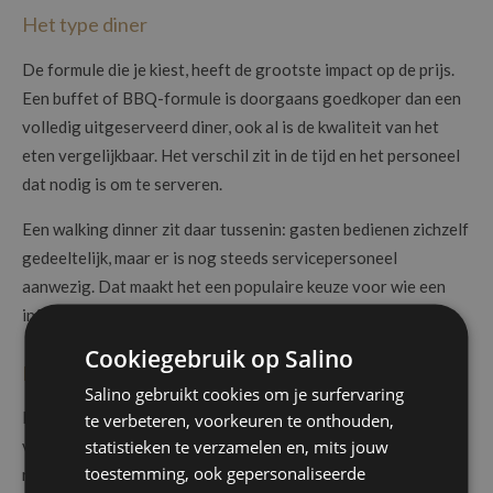
Het type diner
De formule die je kiest, heeft de grootste impact op de prijs.
Een buffet of BBQ-formule is doorgaans goedkoper dan een
volledig uitgeserveerd diner, ook al is de kwaliteit van het
eten vergelijkbaar. Het verschil zit in de tijd en het personeel
dat nodig is om te serveren.
Een walking dinner zit daar tussenin: gasten bedienen zichzelf
gedeeltelijk, maar er is nog steeds servicepersoneel
aanwezig. Dat maakt het een populaire keuze voor wie een
informele sfeer wil combineren met een verzorgde service.
Cookiegebruik op Salino
De drankenformule
Salino gebruikt cookies om je surfervaring
Dranken maken een groter verschil dan veel koppels op
te verbeteren, voorkeuren te onthouden,
statistieken te verzamelen en, mits jouw
voorhand inschatten. Een beperkte drankenformule tijdens de
toestemming, ook gepersonaliseerde
receptie heeft een heel andere impact op het budget dan een