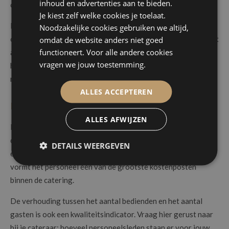
inhoud en advertenties aan te bieden.
open bar voor de hele avond.
Je kiest zelf welke cookies je toelaat.
Bij uitgebreide drankarrangementen, denk aan wijn aan tafel,
Noodzakelijke cookies gebruiken we altijd,
omdat de website anders niet goed
cocktails en een late-night open bar, stijgt het cateringbudget
functioneert. Voor alle andere cookies
al gauw met €20 tot €40 per persoon extra. Het loont dus om
vragen we jouw toestemming.
hier op voorhand goed over na te denken en dit ook expliciet
mee op te nemen in je offerteaanvraag.
ALLES ACCEPTEREN
Personeel en bediening
ALLES AFWIJZEN
Een professionele zaalploeg heeft een aanzienlijke impact op
de offerte. Denk aan obers, barmannen, keukenpersoneel en
DETAILS WEERGEVEN
een ploeg voor opbouw en afbraak. Bij luxere huwelijken
vormt het personeel één van de grootste kostenposten
binnen de catering.
De verhouding tussen het aantal bedienden en het aantal
gasten is ook een kwaliteitsindicator. Vraag hier gerust naar
bij je cateraar: hoeveel personeelsleden staan er voor jouw