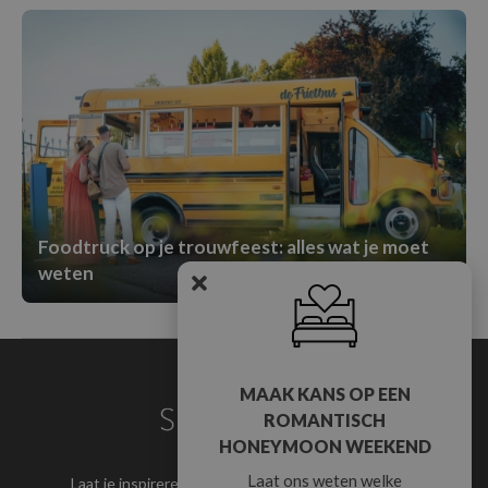
Foodtruck op je trouwfeest: alles wat je moet
weten
MAAK KANS OP EEN
ROMANTISCH
HONEYMOON WEEKEND
Laat ons weten welke
Laat je inspireren
Word partner
Partner login