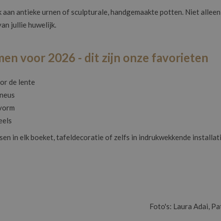
 aan antieke urnen of sculpturale, handgemaakte potten. Niet allee
n jullie huwelijk.
n voor 2026 - dit zijn onze favorieten
or de lente
ineus
 vorm
eels
ssen in elk boeket, tafeldecoratie of zelfs in indrukwekkende instal
Foto's: Laura Adai, P