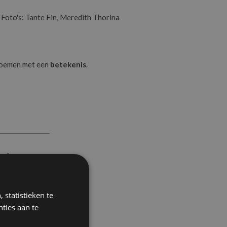
Foto's: Tante Fin, Meredith Thorina
bloemen met een
betekenis
.
 of
lt alles
 statistieken te
ties aan te