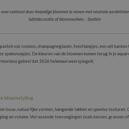
 voor contrast door levendige bloemen te mixen met neutrale aardetinten
tafeldecoratie of bloemwolken. - Soetkin
 pastelroze cosmos, champagneglazen, feestlampjes, een wit kanten 
ze speksnoepjes. De kleuren van de bloemen komen terug in je aquare
 harmonieus geheel dat 2026 helemaal weerspiegelt.
e bloemstyling
t om losse, natuurlijke vormen, hangende takken en speelse texturen
ng en volume. Verrassende toevoegingen zoals bessen, grassen of 