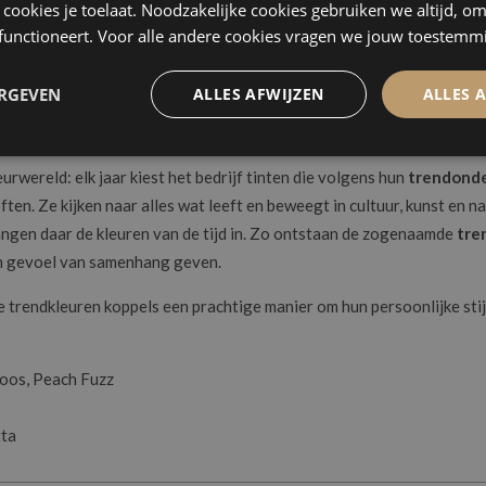
Nog op zoek naar de perfecte stijl voor jullie droombruiloft?
ke cookies je toelaat. Noodzakelijke cookies gebruiken we altijd, o
 functioneert. Voor alle andere cookies vragen we jouw toestemm
Bekijk hier de ideale guidelines!
ERGEVEN
ALLES AFWIJZEN
ALLES 
oemen in 2026 - pastel en levendig
urwereld: elk jaar kiest het bedrijf tinten die volgens hun
trendond
often. Ze kijken naar alles wat leeft en beweegt in cultuur, kunst en 
angen daar de kleuren van de tijd in. Zo ontstaan de zogenaamde
tre
en gevoel van samenhang geven.
 trendkleuren koppels een prachtige manier om hun persoonlijke stij
koos, Peach Fuzz
tta