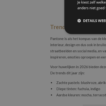
Je kiest zelf wel
anders niet goed
DETAILS WE
Trendkleuren voor bl
Pantone is als het kompas van de kle
interieur, design en dus ook in bruil
straatbeelden en social media, en v
inspireren, emoties oproepen en e
Voor huwelijken in 2026 bieden deze
De trends dit jaar zijn:
Zachte pastels: blushroze, abri
Diepe tinten: fuchsia, indigo
Aardse kleuren: mocha, terraco