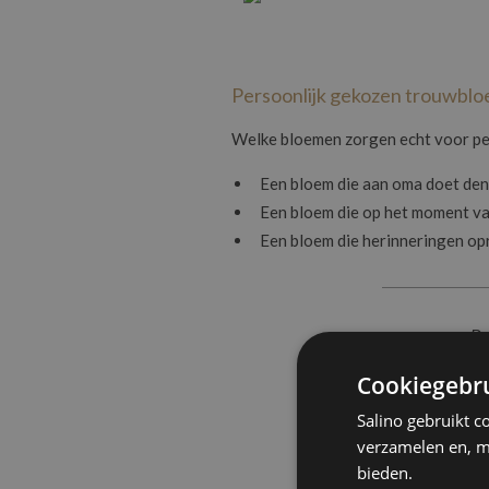
Persoonlijk gekozen trouwbl
Welke bloemen zorgen echt voor per
Een bloem die aan oma doet de
Een bloem die op het moment van
Een bloem die herinneringen opr
Do
naamkaa
Cookiegebru
Salino gebruikt c
verzamelen en, m
bieden.