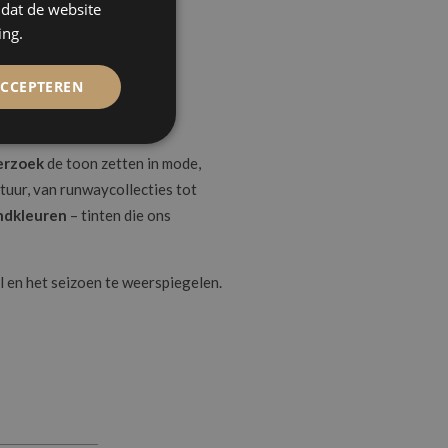
mdat de website
ing.
ACCEPTEREN
erzoek
de toon zetten in mode,
natuur, van runwaycollecties tot
ndkleuren
– tinten die ons
l en het seizoen te weerspiegelen.