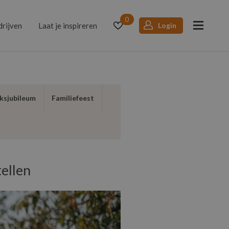
0
drijven
Laat je inspireren
Login
ksjubileum
Familiefeest
ellen