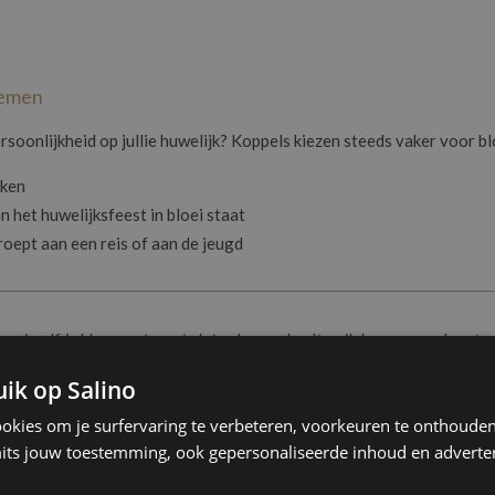
oemen
soonlijkheid op jullie huwelijk? Koppels kiezen steeds vaker voor 
nken
 het huwelijksfeest in bloei staat
oept aan een reis of aan de jeugd
or dezelfde bloemen terug te laten komen in uitnodigingen, menukaarten
rtjes, verbind je het verhaal van de bruiloft doorheen de hele dag. Zo voe
ik op Salino
coherent, intiem en warm. - Soetkin
ookies om je surfervaring te verbeteren, voorkeuren te onthouden,
its jouw toestemming, ook gepersonaliseerde inhoud en adverten