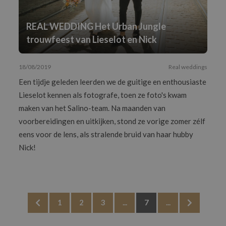
REAL WEDDING Het Urban Jungle
trouwfeest van Lieselot en Nick
18/08/2019
Real weddings
Een tijdje geleden leerden we de guitige en enthousiaste
Lieselot kennen als fotografe, toen ze foto's kwam
maken van het Salino-team. Na maanden van
voorbereidingen en uitkijken, stond ze vorige zomer zélf
eens voor de lens, als stralende bruid van haar hubby
Nick!
1
2
3
...
7
...