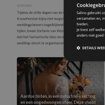
Cookiegebru
07/07/2021
Styled shoots
Salino gebruikt c
Tijdens de stille dagen van de Corona epidemie, wanneer
verzamelen en, m
trouwfeesten bijna niet mogelijk waren en
bieden.
weddingplanners nagelbijtend wachtten op betere
Je kiest zelf wel
tijden, kwam Stefanie van Wondrous Weddings & Events
anders niet goed
met het fantastische idee om een prachtige lente-
wedding-shoot te organiseren.
DETAILS WE
Aardse tinten, in een industriële setting
en een ongedwongen sfeer. Deze shoot