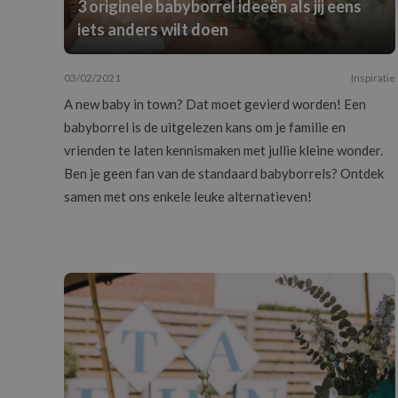
3 originele babyborrel ideeën als jij eens
iets anders wilt doen
03/02/2021
Inspiratie
A new baby in town? Dat moet gevierd worden! Een
babyborrel is de uitgelezen kans om je familie en
vrienden te laten kennismaken met jullie kleine wonder.
Ben je geen fan van de standaard babyborrels? Ontdek
samen met ons enkele leuke alternatieven!