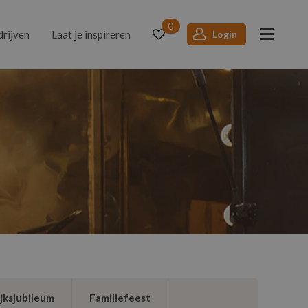
0
drijven
Laat je inspireren
Login
jksjubileum
Familiefeest