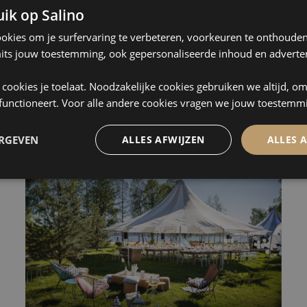
ik op Salino
26/05/2021
Inspiratie
ookies om je surfervaring te verbeteren, voorkeuren te onthouden,
Een feest wordt pas écht onvergetelijk als je achteraf
its jouw toestemming, ook gepersonaliseerde inhoud en adverten
nog eens kan terugblikken met mooie foto's. Wil je
herinneringen voor het leven? Dan is in zee gaan met
ke cookies je toelaat. Noodzakelijke cookies gebruiken we altijd, o
een professionele fotograaf een goed idee!
 functioneert. Voor alle andere cookies vragen we jouw toestemm
ERGEVEN
ALLES AFWIJZEN
ALLES 