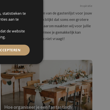
19/05/2021
Inspiratie
 statistieken te
Bezig met het samenstellen van de gastenlijst voor jouw
ties aan te
trouwfeest? Waarschijnlijk blijkt dat soms een grotere
uitdaging dan verwacht. Daarom maakten wij voor jullie
mdat de website
een gemakkelijke test waarmee je gemakkelijk kan
ing.
bepalen wie je wel en wie je niet vraagt!
ACCEPTEREN
Hoe organiseer je een fantastisch