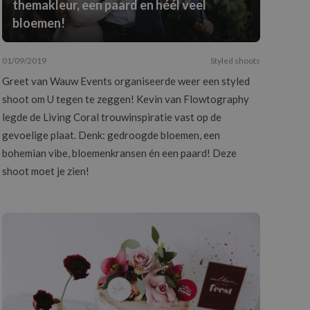
themakleur, een paard en héél veel
bloemen!
01/09/2019
Styled shoots
Greet van Wauw Events organiseerde weer een styled
shoot om U tegen te zeggen! Kevin van Flowtography
legde de Living Coral trouwinspiratie vast op de
gevoelige plaat. Denk: gedroogde bloemen, een
bohemian vibe, bloemenkransen én een paard! Deze
shoot moet je zien!