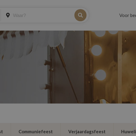
Voor be
st
Communiefeest
Verjaardagsfeest
Huweli